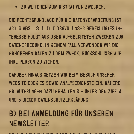
ZU WEI­TE­REN AD­MI­NIS­TRA­TI­VEN ZWE­CKEN.
DIE RECHTS­GRUND­LA­GE FÜR DIE DA­TEN­VER­AR­BEI­TUNG IST
ART. 6 ABS. 1 S. 1 LIT. F DSGVO. UNSER BE­RECH­TIG­TES IN­
TER­ES­SE FOLGT AUS OBEN AUF­GE­LIS­TE­TEN ZWE­CKEN ZUR
DA­TEN­ER­HE­BUNG. IN KEI­NEM FALL VER­WEN­DEN WIR DIE
ER­HO­BE­NEN DATEN ZU DEM ZWECK, RÜCK­SCHLÜS­SE AUF
IHRE PER­SON ZU ZIE­HEN.
DAR­ÜBER HIN­AUS SET­ZEN WIR BEIM BE­SUCH UN­SE­RER
WEB­SITE COO­KIES SOWIE ANA­LY­SE­DIENS­TE EIN. NÄ­HE­RE
ER­LÄU­TE­RUN­GEN DAZU ER­HAL­TEN SIE UNTER DEN ZIFF. 4
UND 5 DIE­SER DA­TEN­SCHUTZ­ER­KLÄ­RUNG.
B) BEI AN­MEL­DUNG FÜR UN­SE­REN
NEWS­LET­TER