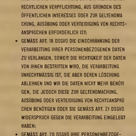
CHT­LI­CHEN VER­PFLICH­TUNG, AUS GRÜN­DEN DES ÖF
­FENT­LI­CHEN IN­TER­ES­SES ODER ZUR GEL­TEND­MA­CH
UNG, AUS­ÜBUNG ODER VER­TEI­DI­GUNG VON RECHTS­AN
­SPRÜ­CHEN ER­FOR­DER­LICH IST;
GEMÄSS ART. 18 DSGVO DIE EIN­SCHRÄN­KUNG DER V
ER­AR­BEI­TUNG IHRER PER­SO­NEN­BE­ZO­GE­NEN DATEN Z
U VER­LAN­GEN, SO­WEIT DIE RICH­TIG­KEIT DER DATEN V
ON IHNEN BE­STRIT­TEN WIRD, DIE VER­AR­BEI­TUNG U
N­RECHT­MÄ­SSIG IST, SIE ABER DEREN LÖ­SCHUNG AB
­LEH­NEN UND WIR DIE DATEN NICHT MEHR BE­NÖ­TI­GE
N, SIE JE­DOCH DIESE ZUR GEL­TEND­MA­CHUNG, AU
S­ÜBUNG ODER VER­TEI­DI­GUNG VON RECHTS­AN­SPRÜ­CH
EN BE­NÖ­TI­GEN ODER SIE GEMÄSS ART. 21 DSGVO WI­
DER­SPRUCH GEGEN DIE VER­AR­BEI­TUNG EIN­GE­LEGT HAB
EN;
GEMÄSS ART. 20 DSGVO IHRE PER­SO­NEN­BE­ZO­GE­N