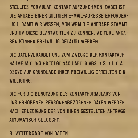
STELL­TES FOR­MU­LAR KON­TAKT AUF­ZU­NEH­MEN. DABEI IST
DIE AN­GA­BE EINER GÜL­TI­GEN E-​MAIL-ADRESSE ER­FOR­DER­
LICH, DAMIT WIR WIS­SEN, VON WEM DIE AN­FRA­GE STAMMT
UND UM DIESE BE­ANT­WOR­TEN ZU KÖN­NEN. WEI­TE­RE AN­GA­
BEN KÖN­NEN FREI­WIL­LIG GE­TÄ­TIGT WER­DEN.
DIE DA­TEN­VER­AR­BEI­TUNG ZUM ZWE­CKE DER KON­TAKT­AUF­
NAH­ME MIT UNS ER­FOLGT NACH ART. 6 ABS. 1 S. 1 LIT. A
DSGVO AUF GRUND­LA­GE IHRER FREI­WIL­LIG ER­TEIL­TEN EIN­
WIL­LI­GUNG.
DIE FÜR DIE BE­NUT­ZUNG DES KON­TAKT­FOR­MU­LARS VON
UNS ER­HO­BE­NEN PER­SO­NEN­BE­ZO­GE­NEN DATEN WER­DEN
NACH ER­LE­DI­GUNG DER VON IHNEN GE­STELL­TEN AN­FRA­GE
AU­TO­MA­TISCH GE­LÖSCHT.
3. WEI­TER­GA­BE VON DATEN