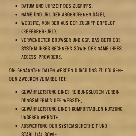
DATUM UND UHR­ZEIT DES ZU­GRIFFS,
NAME UND URL DER AB­GE­RU­FE­NEN DATEI,
WEB­SITE, VON DER AUS DER ZU­GRIFF ER­FOLGT
(REFERRER-​URL),
VER­WEN­DE­TER BROW­SER UND GGF. DAS BE­TRIEBS­
SYS­TEM IHRES RECH­NERS SOWIE DER NAME IHRES
ACCESS-​PROVIDERS.
DIE GE­NANN­TEN DATEN WER­DEN DURCH UNS ZU FOL­GEN­
DEN ZWE­CKEN VER­AR­BEI­TET:
GE­WÄHR­LEIS­TUNG EINES REI­BUNGS­LO­SEN VER­BIN­
DUNGS­AUF­BAUS DER WEB­SITE,
GE­WÄHR­LEIS­TUNG EINER KOM­FOR­TA­BLEN NUT­ZUNG
UN­SE­RER WEB­SITE,
AUS­WER­TUNG DER SYS­TEM­SI­CHER­HEIT UND -​
STABILITÄT SOWIE