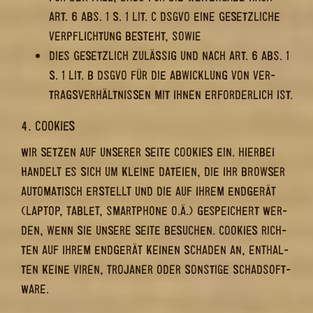
ART. 6 ABS. 1 S. 1 LIT. C DSGVO EINE GE­SETZ­LI­CHE
VER­PFLICH­TUNG BE­STEHT, SOWIE
DIES GE­SETZ­LICH ZU­LÄS­SIG UND NACH ART. 6 ABS. 1
S. 1 LIT. B DSGVO FÜR DIE AB­WICK­LUNG VON VER­
TRAGS­VER­HÄLT­NIS­SEN MIT IHNEN ER­FOR­DER­LICH IST.
4. COO­KIES
WIR SET­ZEN AUF UN­SE­RER SEITE COO­KIES EIN. HIER­BEI
HAN­DELT ES SICH UM KLEI­NE DA­TEI­EN, DIE IHR BROW­SER
AU­TO­MA­TISCH ER­STELLT UND DIE AUF IHREM END­GE­RÄT
(LAP­TOP, TA­BLET, SMART­PHO­NE O.Ä.) GE­SPEI­CHERT WER­
DEN, WENN SIE UN­SE­RE SEITE BE­SU­CHEN. COO­KIES RICH­
TEN AUF IHREM END­GE­RÄT KEI­NEN SCHA­DEN AN, ENT­HAL­
TEN KEINE VIREN, TRO­JA­NER ODER SONS­TI­GE SCHAD­SOFT­
WARE.