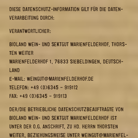
DIESE DATENSCHUTZ-​​IN­FOR­MA­TI­ON GILT FÜR DIE DA­TEN­
VER­AR­BEI­TUNG DURCH:
VER­ANT­WORT­LI­CHER:
BIO­LAND WEIN- UND SEKT­GUT MA­RI­EN­FEL­DER­HOF, THORS­
TEN WEI­TER
MA­RI­EN­FEL­DER­HOF 1, 76833 SIE­BEL­DIN­GEN, DEUTSCH­
LAND
E-​MAIL: WEIN­GUT@MA­RI­EN­FEL­DER­HOF.DE
TE­LE­FON: +49 (0)6345 – 919112
FAX: +49 (0)6345 – 919113
DER/DIE BE­TRIEB­LI­CHE DA­TEN­SCHUTZ­BE­AUF­TRAG­TE VON
BIO­LAND WEIN- UND SEKT­GUT MA­RI­EN­FEL­DER­HOF IST
UNTER DER O.G. AN­SCHRIFT, ZU HD. HERRN THORS­TEN
WEI­TER, BE­ZIE­HUNGS­WEI­SE UNTER WEIN­GUT@MA­RI­EN­FEL­