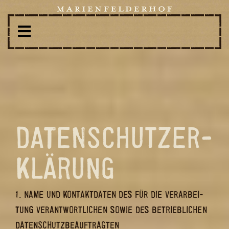
DA­TEN­SCHUTZ­ER­
KLÄ­RUNG
1. NAME UND KON­TAKT­DA­TEN DES FÜR DIE VER­AR­BEI­
TUNG VER­ANT­WORT­LI­CHEN SOWIE DES BE­TRIEB­LI­CHEN
DA­TEN­SCHUTZ­BE­AUF­TRAG­TEN