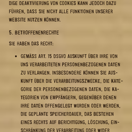
DI­GE DE­AK­TI­VIE­RUNG VON COO­KIES KANN JE­DOCH DAZU
FÜH­REN, DASS SIE NICHT ALLE FUNK­TIO­NEN UN­SE­RER
WEB­SITE NUT­ZEN KÖN­NEN.
5. BE­TROF­FE­NEN­RECH­TE
SIE HABEN DAS RECHT:
GEMÄSS ART. 15 DSGVO AUS­KUNFT ÜBER IHRE VON U
NS VER­AR­BEI­TE­TEN PER­SO­NEN­BE­ZO­GE­NEN DATEN Z
U VER­LAN­GEN. INS­BE­SON­DE­RE KÖN­NEN SIE AUS­K
UNFT ÜBER DIE VER­AR­BEI­TUNGS­ZWE­CKE, DIE KA­TE­G
O­RIE DER PER­SO­NEN­BE­ZO­GE­NEN DATEN, DIE KA­T
E­GO­RIEN VON EMP­FÄN­GERN, GE­GEN­ÜBER DENEN I
HRE DATEN OF­FEN­GE­LEGT WUR­DEN ODER WER­DEN, D
IE GE­PLAN­TE SPEI­CHER­DAU­ER, DAS BE­STEHEN E
INES RECHTS AUF BE­RICH­TI­GUNG, LÖ­SCHUNG, EIN­S
CHRÄN­KUNG DER VER­AR­BEI­TUNG ODER WI­DER­S