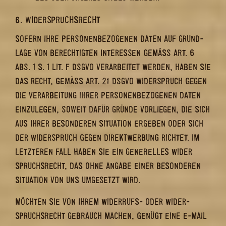
6. WI­DER­SPRUCHS­RECHT
SO­FERN IHRE PER­SO­NEN­BE­ZO­GE­NEN DATEN AUF GRUND­
LA­GE VON BE­RECH­TIG­TEN IN­TER­ES­SEN GEMÄSS ART. 6 A
BS. 1 S. 1 LIT. F DSGVO VER­AR­BEI­TET WER­DEN, HABEN SIE D
AS RECHT, GEMÄSS ART. 21 DSGVO WI­DER­SPRUCH GEGEN DI
E VER­AR­BEI­TUNG IHRER PER­SO­NEN­BE­ZO­GE­NEN DATEN EI
N­ZU­LE­GEN, SO­WEIT DAFÜR GRÜN­DE VOR­LIE­GEN, DIE SICH AU
S IHRER BE­SON­DE­REN SI­TUA­TI­ON ER­GE­BEN ODER SICH DE
R WI­DER­SPRUCH GEGEN DI­REKT­WER­BUNG RICH­TET. IM LE
TZ­TE­REN FALL HABEN SIE EIN GE­NE­REL­LES WI­DER­SP
RUCHS­RECHT, DAS OHNE AN­GA­BE EINER BE­SON­DE­REN SI
­TUA­TI­ON VON UNS UM­GE­SETZT WIRD.
MÖCH­TEN SIE VON IHREM WIDERRUFS-​ ODER WI­DER­
SPRUCHS­RECHT GE­BRAUCH MA­CHEN, GE­NÜGT EINE E-​MAIL