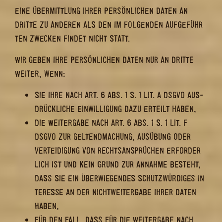
EINE ÜBER­MITT­LUNG IHRER PER­SÖN­LI­CHEN DATEN AN
DRIT­TE ZU AN­DE­REN ALS DEN IM FOL­GEN­DEN AUF­GE­FÜHR­
TEN ZWE­CKEN FIN­DET NICHT STATT.
WIR GEBEN IHRE PER­SÖN­LI­CHEN DATEN NUR AN DRIT­TE
WEI­TER, WENN:
SIE IHRE NACH ART. 6 ABS. 1 S. 1 LIT. A DSGVO AUS­
DRÜCK­LI­CHE EIN­WIL­LI­GUNG DAZU ER­TEILT HABEN,
DIE WEI­TER­GA­BE NACH ART. 6 ABS. 1 S. 1 LIT. F
DSGVO ZUR GEL­TEND­MA­CHUNG, AUS­ÜBUNG ODER
VER­TEI­DI­GUNG VON RECHTS­AN­SPRÜ­CHEN ER­FOR­DER­
LICH IST UND KEIN GRUND ZUR AN­NAH­ME BE­STEHT,
DASS SIE EIN ÜBER­WIE­GEN­DES SCHUTZ­WÜR­DI­GES IN­
TER­ES­SE AN DER NICHT­WEI­TER­GA­BE IHRER DATEN
HABEN,
FÜR DEN FALL, DASS FÜR DIE WEI­TER­GA­BE NACH