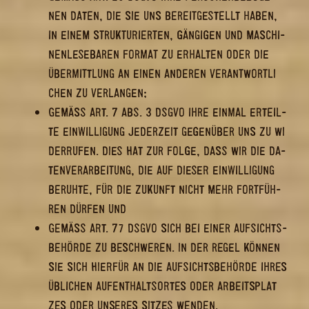
EN DATEN, DIE SIE UNS BE­REIT­GE­STELLT HABEN, I
N EINEM STRUK­TU­RIER­TEN, GÄN­GI­GEN UND MA­SCHI­N
EN­LE­SE­BA­REN FOR­MAT ZU ER­HAL­TEN ODER DIE Ü
BER­MITT­LUNG AN EINEN AN­DE­REN VER­ANT­WORT­LI­C
HEN ZU VER­LAN­GEN;
GEMÄSS ART. 7 ABS. 3 DSGVO IHRE EIN­MAL ER­TEIL­T
E EIN­WIL­LI­GUNG JE­DER­ZEIT GE­GEN­ÜBER UNS ZU WI­D
ER­RU­FEN. DIES HAT ZUR FOLGE, DASS WIR DIE DA­T
EN­VER­AR­BEI­TUNG, DIE AUF DIE­SER EIN­WIL­LI­GUNG B
E­RUH­TE, FÜR DIE ZU­KUNFT NICHT MEHR FORT­FÜH­R
EN DÜR­FEN UND
GEMÄSS ART. 77 DSGVO SICH BEI EINER AUF­SICHTS­B
E­HÖR­DE ZU BE­SCHWE­REN. IN DER REGEL KÖN­NEN S
IE SICH HIER­FÜR AN DIE AUF­SICHTS­BE­HÖR­DE IHRES Ü
B­LI­CHEN AUF­ENT­HALTS­OR­TES ODER AR­BEITS­PLAT­Z
ES ODER UN­SE­RES SIT­ZES WEN­DEN.