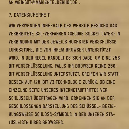
AN WEIN­GUT@MA­RI­EN­FEL­DER­HOF.DE .
7. DA­TEN­SI­CHER­HEIT
WIR VER­WEN­DEN IN­NER­HALB DES WEB­SITE BE­SUCHS DAS
VER­BREI­TE­TE SSL-​VERFAHREN (SE­CU­RE SO­CKET LAYER) IN
VER­BIN­DUNG MIT DER JE­WEILS HÖCHS­TEN VER­SCHLÜS­SE­
LUNGS­STU­FE, DIE VON IHREM BROW­SER UN­TER­STÜTZT
WIRD. IN DER REGEL HAN­DELT ES SICH DABEI UM EINE 256
BIT VER­SCHLÜS­SE­LUNG. FALLS IHR BROW­SER KEINE 256-​
BIT VER­SCHLÜS­SE­LUNG UN­TER­STÜTZT, GREI­FEN WIR STATT­
DES­SEN AUF 128-​BIT V3 TECH­NO­LO­GIE ZU­RÜCK. OB EINE
EIN­ZEL­NE SEITE UN­SE­RES IN­TER­NET­AUF­TRIT­TES VER­
SCHLÜS­SELT ÜBER­TRA­GEN WIRD, ER­KEN­NEN SIE AN DER
GE­SCHLOS­SE­NEN DAR­STEL­LUNG DES SCHÜSSEL-​ BE­ZIE­
HUNGS­WEI­SE SCHLOSS-​SYMBOLS IN DER UN­TE­REN STA­
TUS­LEIS­TE IHRES BROW­SERS.