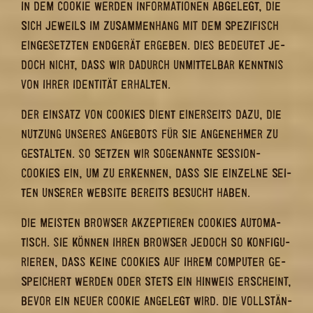
IN DEM COO­KIE WER­DEN IN­FOR­MA­TIO­NEN AB­GE­LEGT, DIE
SICH JE­WEILS IM ZU­SAM­MEN­HANG MIT DEM SPE­ZI­FISCH
EIN­GE­SETZ­TEN END­GE­RÄT ER­GE­BEN. DIES BE­DEU­TET JE­
DOCH NICHT, DASS WIR DA­DURCH UN­MIT­TEL­BAR KENNT­NIS
VON IHRER IDEN­TI­TÄT ER­HAL­TEN.
DER EIN­SATZ VON COO­KIES DIENT EI­NER­SEITS DAZU, DIE
NUT­ZUNG UN­SE­RES AN­GE­BOTS FÜR SIE AN­GE­NEH­MER ZU
GE­STAL­TEN. SO SET­ZEN WIR SO­GE­NANN­TE SESSION-​
COOKIES EIN, UM ZU ER­KEN­NEN, DASS SIE EIN­ZEL­NE SEI­
TEN UN­SE­RER WEB­SITE BE­REITS BE­SUCHT HABEN.
DIE MEIS­TEN BROW­SER AK­ZEP­TIE­REN COO­KIES AU­TO­MA­
TISCH. SIE KÖN­NEN IHREN BROW­SER JE­DOCH SO KON­FI­GU­
RIE­REN, DASS KEINE COO­KIES AUF IHREM COM­PU­TER GE­
SPEI­CHERT WER­DEN ODER STETS EIN HIN­WEIS ER­SCHEINT,
BEVOR EIN NEUER COO­KIE AN­GE­LEGT WIRD. DIE VOLL­STÄN­