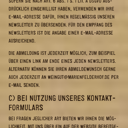
SO­FERN SIE NACH ART. 6 ABS. 1 S. 1 LIT. A DSGVO AUS­
DRÜCK­LICH EIN­GE­WIL­LIGT HABEN, VER­WEN­DEN WIR IHRE
E-​MAIL-​ADRESSE DAFÜR, IHNEN RE­GEL­MÄ­SSIG UN­SE­REN N
EWS­LET­TER ZU ÜBER­SEN­DEN. FÜR DEN EMP­FANG DES N
EWS­LET­TERS IST DIE AN­GA­BE EINER E-​MAIL-ADRESSE A
US­REI­CHEND.
DIE AB­MEL­DUNG IST JE­DER­ZEIT MÖG­LICH, ZUM BEI­SPIEL
ÜBER EINEN LINK AM ENDE EINES JEDEN NEWS­LET­TERS.
AL­TER­NA­TIV KÖN­NEN SIE IHREN AB­MEL­DE­WUNSCH GERNE
AUCH JE­DER­ZEIT AN WEIN­GUT@MA­RI­EN­FEL­DER­HOF.DE PER
E-​MAIL SEN­DEN.
C) BEI NUT­ZUNG UN­SE­RES KON­TAKT­
FOR­MU­LARS
BEI FRA­GEN JEG­LI­CHER ART BIE­TEN WIR IHNEN DIE MÖG­
LICH­KEIT, MIT UNS ÜBER EIN AUF DER WEB­SITE BE­REIT­GE­