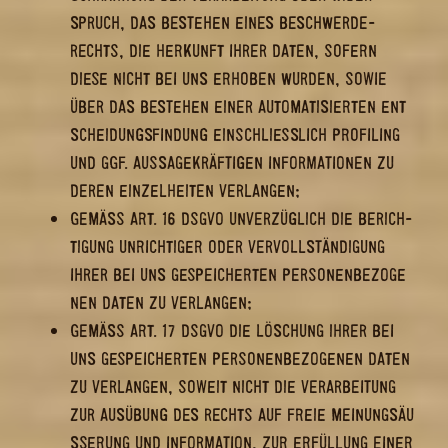
PRUCH, DAS BE­STEHEN EINES BE­SCHWER­DE­R
ECHTS, DIE HER­KUNFT IHRER DATEN, SO­FERN D
IESE NICHT BEI UNS ER­HO­BEN WUR­DEN, SOWIE Ü
BER DAS BE­STEHEN EINER AU­TO­MA­TI­SIER­TEN ENT­S
CHEI­DUNGS­FIN­DUNG EIN­SCHLIESS­LICH PRO­FI­LING UN
D GGF. AUS­SA­GE­KRÄF­TI­GEN IN­FOR­MA­TIO­NEN ZU DE
REN EIN­ZEL­HEI­TEN VER­LAN­GEN;
GEMÄSS ART. 16 DSGVO UN­VER­ZÜG­LICH DIE BE­RICH­T
I­GUNG UN­RICH­TI­GER ODER VER­VOLL­STÄN­DI­GUNG I
HRER BEI UNS GE­SPEI­CHER­TEN PER­SO­NEN­BE­ZO­GE­N
EN DATEN ZU VER­LAN­GEN;
GEMÄSS ART. 17 DSGVO DIE LÖ­SCHUNG IHRER BEI U
NS GE­SPEI­CHER­TEN PER­SO­NEN­BE­ZO­GE­NEN DATEN Z
U VER­LAN­GEN, SO­WEIT NICHT DIE VER­AR­BEI­TUNG Z
UR AUS­ÜBUNG DES RECHTS AUF FREIE MEI­NUNGS­ÄU­SS
E­RUNG UND IN­FOR­MA­TI­ON, ZUR ER­FÜL­LUNG EINER RE