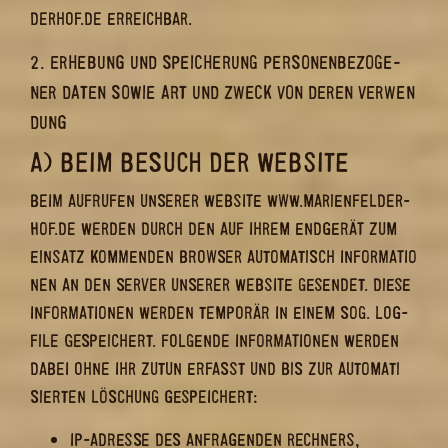
DER­HOF.DE ER­REICH­BAR.
2. ER­HE­BUNG UND SPEI­CHE­RUNG PER­SO­NEN­BE­ZO­GE­
NER DATEN SOWIE ART UND ZWECK VON DEREN VER­WEN­
DUNG
A) BEIM BE­SUCH DER WEB­SITE
BEIM AUF­RU­FEN UN­SE­RER WEB­SITE WWW.MA­RI­EN­FEL­DER­
HOF.DE WER­DEN DURCH DEN AUF IHREM END­GE­RÄT ZUM
EIN­SATZ KOM­MEN­DEN BROW­SER AU­TO­MA­TISCH IN­FOR­MA­TIO­
NEN AN DEN SER­VER UN­SE­RER WEB­SITE GE­SEN­DET. DIESE
IN­FOR­MA­TIO­NEN WER­DEN TEM­PO­RÄR IN EINEM SOG. LOG­
FILE GE­SPEI­CHERT. FOL­GEN­DE IN­FOR­MA­TIO­NEN WER­DEN
DABEI OHNE IHR ZUTUN ER­FASST UND BIS ZUR AU­TO­MA­TI­
SIER­TEN LÖ­SCHUNG GE­SPEI­CHERT:
IP-​ADRESSE DES AN­FRA­GEN­DEN RECH­NERS,