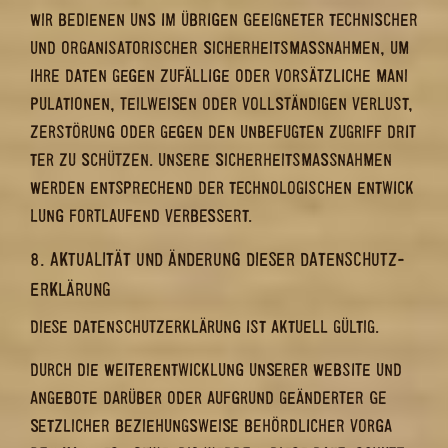
WIR BE­DIE­NEN UNS IM ÜB­RI­GEN GE­EIG­NE­TER TECH­NI­SCHER
UND OR­GA­NI­SA­TO­RI­SCHER SI­CHER­HEITS­MASS­NAH­MEN, UM I
HRE DATEN GEGEN ZU­FÄL­LI­GE ODER VOR­SÄTZ­LI­CHE MA­NI­P
U­LA­TIO­NEN, TEIL­WEI­SEN ODER VOLL­STÄN­DI­GEN VER­LUST, Z
ER­STÖ­RUNG ODER GEGEN DEN UN­BE­FUG­TEN ZU­GRIFF DRIT­T
ER ZU SCHÜT­ZEN. UN­SE­RE SI­CHER­HEITS­MASS­NAH­MEN WE
R­DEN ENT­SPRE­CHEND DER TECH­NO­LO­GI­SCHEN ENT­WICK­LU
NG FORT­LAU­FEND VER­BES­SERT.
8. AK­TUA­LI­TÄT UND ÄN­DE­RUNG DIE­SER DA­TEN­SCHUTZ­
ER­KLÄ­RUNG
DIESE DA­TEN­SCHUTZ­ER­KLÄ­RUNG IST AK­TU­ELL GÜL­TIG.
DURCH DIE WEI­TER­ENT­WICK­LUNG UN­SE­RER WEB­SITE UND
AN­GE­BO­TE DAR­ÜBER ODER AUF­GRUND GE­ÄN­DER­TER GE­
SETZ­LI­CHER BE­ZIE­HUNGS­WEI­SE BE­HÖRD­LI­CHER VOR­GA­