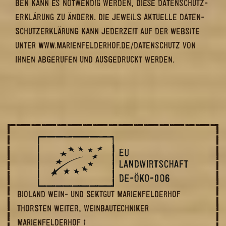
BEN KANN ES NOT­WEN­DIG WER­DEN, DIESE DA­TEN­SCHUTZ­
ER­KLÄ­RUNG ZU ÄN­DERN. DIE JE­WEILS AK­TU­EL­LE DA­TEN­
SCHUTZ­ER­KLÄ­RUNG KANN JE­DER­ZEIT AUF DER WEB­SITE
UNTER WWW.MA­RI­EN­FEL­DER­HOF.DE/DA­TEN­SCHUTZ VON
IHNEN AB­GE­RU­FEN UND AUS­GE­DRUCKT WER­DEN.
BIOLAND WEIN- UND SEKTGUT MARIENFELDERHOF
THORSTEN WEITER, WEINBAUTECHNIKER
MARIENFELDERHOF 1