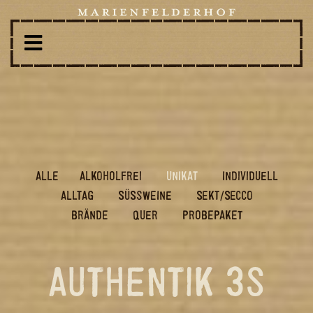
ALLE
AL­KO­HOL­FREI
UNI­KAT
IN­DI­VI­DU­ELL
ALL­TAG
SÜSS­WEI­NE
SEKT/SECCO
BRÄN­DE
QUER
PRO­BE­PA­KET
AUTHENTIK 3S