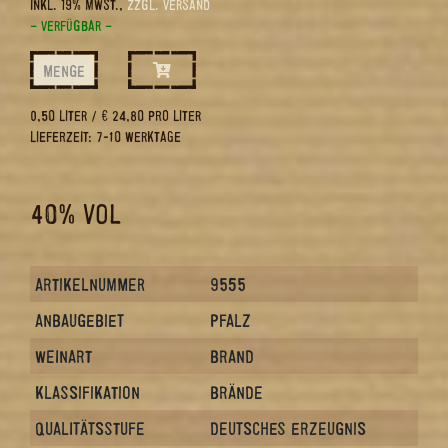
INKL. 19% MWST.,
ZZGL. VERSAND
– VERFÜGBAR –
MENGE
0,50 LITER / € 24,80 PRO LITER
LIEFERZEIT: 7-10 WERKTAGE
40% VOL
ARTIKELNUMMER
9555
ANBAUGEBIET
PFALZ
WEINART
BRAND
KLASSIFIKATION
BRÄNDE
QUALITÄTSSTUFE
DEUTSCHES ERZEUGNIS