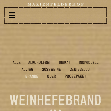
ALLE
AL­KO­HOL­FREI
UNI­KAT
IN­DI­VI­DU­ELL
ALL­TAG
SÜSS­WEI­NE
SEKT/SECCO
BRÄN­DE
QUER
PRO­BE­PA­KET
WEINHEFEBRAND