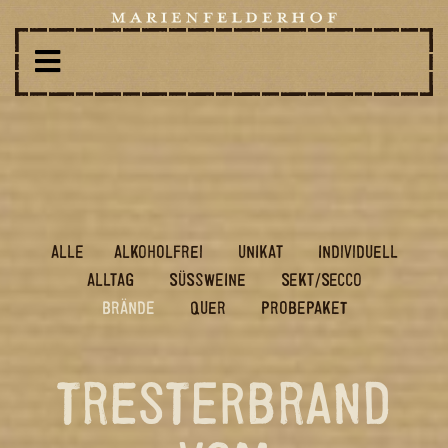
ALLE
AL­KO­HOL­FREI
UNI­KAT
IN­DI­VI­DU­ELL
ALL­TAG
SÜSS­WEI­NE
SEKT/SECCO
BRÄN­DE
QUER
PRO­BE­PA­KET
TRESTERBRAND